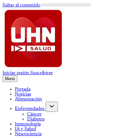
Saltar al contenido
Iniciar sesión
Suscribirse
Menú
Portada
Noticias
Alimentación
Enfermedades
Cáncer
Diabetes
Inmunología
IA y Salud
Neurociencia