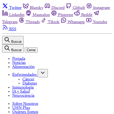
Twitter
Bluesky
Discord
Github
Instagram
Linkedin
Mastodon
Pinterest
Reddit
Telegram
Threads
Tiktok
Whatsapp
Youtube
RSS
Buscar
Buscar
Cerrar
Portada
Noticias
Alimentación
Enfermedades
Cáncer
Diabetes
Inmunología
IA y Salud
Neurociencia
Sobre Nosotros
UHN Plus
Quienes Somos