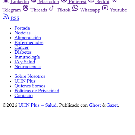
Linkedin
Mastodon
Pinterest
Reddit
Telegram
Threads
Tiktok
Whatsapp
Youtube
RSS
Portada
Noticias
Alimentación
Enfermedades
Cáncer
Diabetes
Inmunología
IA y Salud
Neurociencia
Sobre Nosotros
UHN Plus
Quienes Somos
Políticas de Privacidad
Contacto
©2026
UHN Plus — Salud
.
Publicado con
Ghost
&
Gazet
.