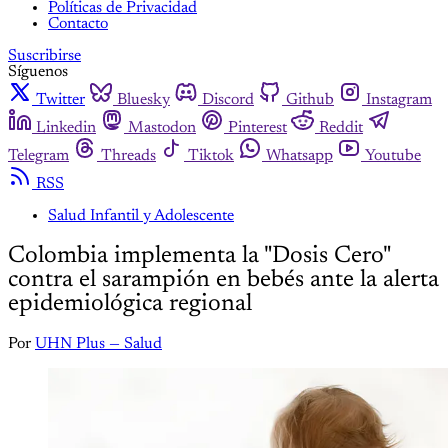
Políticas de Privacidad
Contacto
Suscribirse
Síguenos
Twitter
Bluesky
Discord
Github
Instagram
Linkedin
Mastodon
Pinterest
Reddit
Telegram
Threads
Tiktok
Whatsapp
Youtube
RSS
Salud Infantil y Adolescente
Colombia implementa la "Dosis Cero"
contra el sarampión en bebés ante la alerta
epidemiológica regional
Por
UHN Plus — Salud