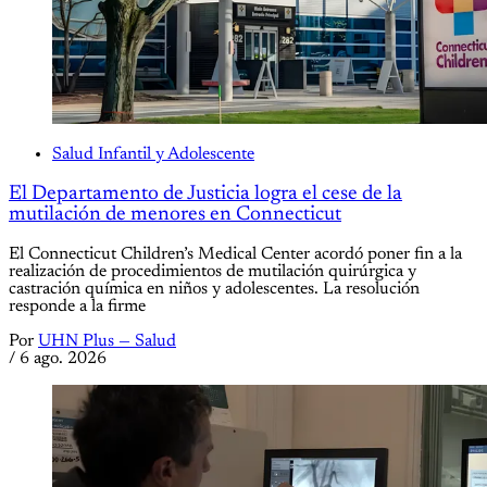
Salud Infantil y Adolescente
El Departamento de Justicia logra el cese de la
mutilación de menores en Connecticut
El Connecticut Children’s Medical Center acordó poner fin a la
realización de procedimientos de mutilación quirúrgica y
castración química en niños y adolescentes. La resolución
responde a la firme
Por
UHN Plus — Salud
/
6 ago. 2026