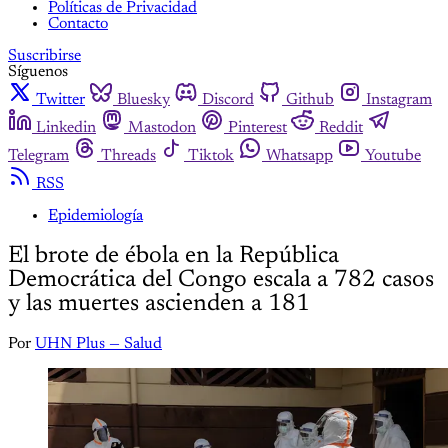
Políticas de Privacidad
Contacto
Suscribirse
Síguenos
Twitter
Bluesky
Discord
Github
Instagram
Linkedin
Mastodon
Pinterest
Reddit
Telegram
Threads
Tiktok
Whatsapp
Youtube
RSS
Epidemiología
El brote de ébola en la República
Democrática del Congo escala a 782 casos
y las muertes ascienden a 181
Por
UHN Plus — Salud