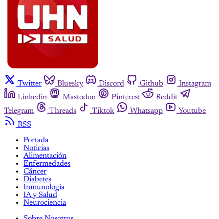
Twitter
Bluesky
Discord
Github
Instagram
Linkedin
Mastodon
Pinterest
Reddit
Telegram
Threads
Tiktok
Whatsapp
Youtube
RSS
Portada
Noticias
Alimentación
Enfermedades
Cáncer
Diabetes
Inmunología
IA y Salud
Neurociencia
Sobre Nosotros