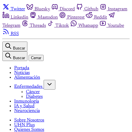
Twitter
Bluesky
Discord
Github
Instagram
Linkedin
Mastodon
Pinterest
Reddit
Telegram
Threads
Tiktok
Whatsapp
Youtube
RSS
Buscar
Buscar
Cerrar
Portada
Noticias
Alimentación
Enfermedades
Cáncer
Diabetes
Inmunología
IA y Salud
Neurociencia
Sobre Nosotros
UHN Plus
Quienes Somos