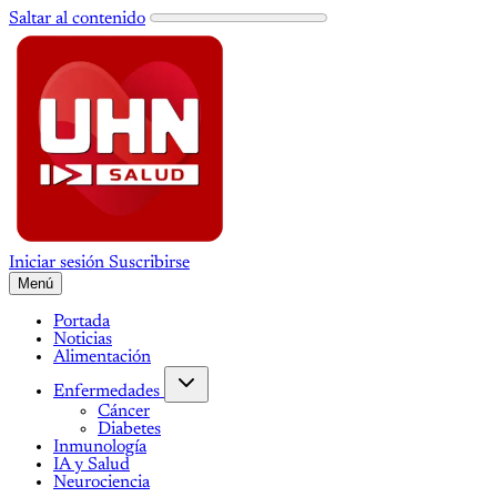
Saltar al contenido
Iniciar sesión
Suscribirse
Menú
Portada
Noticias
Alimentación
Enfermedades
Cáncer
Diabetes
Inmunología
IA y Salud
Neurociencia