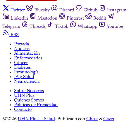
Twitter
Bluesky
Discord
Github
Instagram
Linkedin
Mastodon
Pinterest
Reddit
Telegram
Threads
Tiktok
Whatsapp
Youtube
RSS
Portada
Noticias
Alimentación
Enfermedades
Cáncer
Diabetes
Inmunología
IA y Salud
Neurociencia
Sobre Nosotros
UHN Plus
Quienes Somos
Políticas de Privacidad
Contacto
©2026
UHN Plus — Salud
.
Publicado con
Ghost
&
Gazet
.