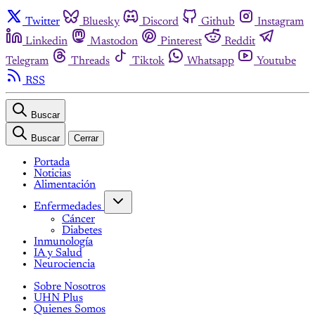
Twitter
Bluesky
Discord
Github
Instagram
Linkedin
Mastodon
Pinterest
Reddit
Telegram
Threads
Tiktok
Whatsapp
Youtube
RSS
Buscar
Buscar
Cerrar
Portada
Noticias
Alimentación
Enfermedades
Cáncer
Diabetes
Inmunología
IA y Salud
Neurociencia
Sobre Nosotros
UHN Plus
Quienes Somos