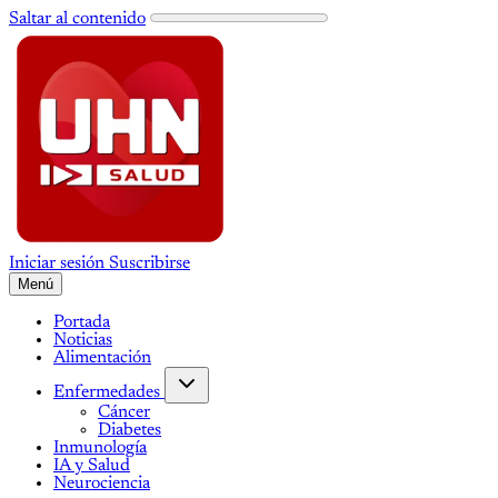
Saltar al contenido
Iniciar sesión
Suscribirse
Menú
Portada
Noticias
Alimentación
Enfermedades
Cáncer
Diabetes
Inmunología
IA y Salud
Neurociencia