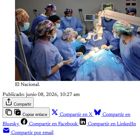
El Nacional.
Publicado:
junio 08, 2026, 10:27 am
Compartir
Copiar enlace
Compartir en X
Compartir en
Bluesky
Compartir en Facebook
Compartir en LinkedIn
Compartir por email