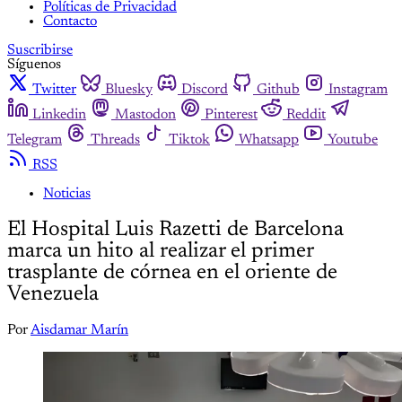
Políticas de Privacidad
Contacto
Suscribirse
Síguenos
Twitter
Bluesky
Discord
Github
Instagram
Linkedin
Mastodon
Pinterest
Reddit
Telegram
Threads
Tiktok
Whatsapp
Youtube
RSS
Noticias
El Hospital Luis Razetti de Barcelona
marca un hito al realizar el primer
trasplante de córnea en el oriente de
Venezuela
Por
Aisdamar Marín