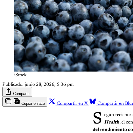
iStock.
Publicado:
junio 28, 2026, 5:36 pm
Compartir
Copiar enlace
Compartir en X
Compartir en Blu
S
egún recientes
Health
,
el co
del rendimiento co