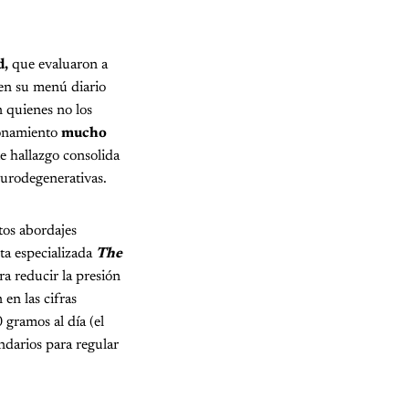
d,
que evaluaron a
en su menú diario
 quienes no los
ionamiento
mucho
te hallazgo consolida
eurodegenerativas.
rtos abordajes
sta especializada
The
ra reducir la presión
en las cifras
gramos al día (el
ndarios para regular