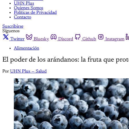
UHN Plus
Quienes Somos
Políticas de Privacidad
Contacto
Suscribirse
Síguenos
Twitter
Bluesky
Discord
Github
Instagram
Alimentación
El poder de los arándanos: la fruta que prot
Por
UHN Plus — Salud