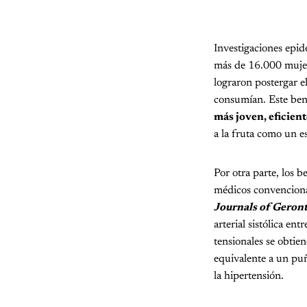
Investigaciones epid
más de 16.000 mujer
lograron postergar e
consumían. Este ben
más joven, eficient
a la fruta como un 
Por otra parte, los b
médicos convencional
Journals of Geront
arterial sistólica ent
tensionales se obti
equivalente a un puñ
la hipertensión.