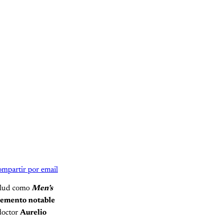
mpartir por email
salud como
Men’s
remento notable
doctor
Aurelio