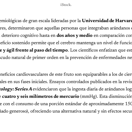
iStock.
emiológicas de gran escala lideradas por la
Universidad de Harvar
es, determinaron que aquellas personas que integraban arándanos 
l deterioro cognitivo hasta en
dos años y medio
en comparación con
eficio sostenido permite que el cerebro mantenga un nivel de func
e y ágil frente al paso del tiempo
. Los científicos enfatizan que es
escudo natural de primer orden en la prevención de enfermedades n
eneficios cardiovasculares de este fruto son equiparables a los de cie
es en sus fases iniciales. Ensayos controlados publicados en la revi
ology: Series A
evidenciaron que la ingesta diaria de arándanos log
re
cuatro y seis milímetros de mercurio
(mmHg). Esta disminución 
ene con el consumo de una porción estándar de aproximadamente 150 
ado generoso), ofreciendo una alternativa natural y sin efectos secu