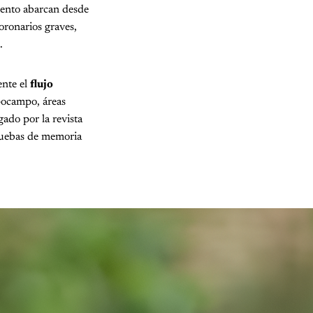
imento abarcan desde
oronarios graves,
.
ente el
flujo
ipocampo, áreas
gado por la revista
ruebas de memoria