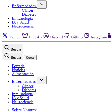
Enfermedades
Cáncer
Diabetes
Inmunología
IA y Salud
Neurociencia
Twitter
Bluesky
Discord
Github
Instagram
Buscar
Buscar
Cerrar
Portada
Noticias
Alimentación
Enfermedades
Cáncer
Diabetes
Inmunología
IA y Salud
Neurociencia
Sobre Nosotros