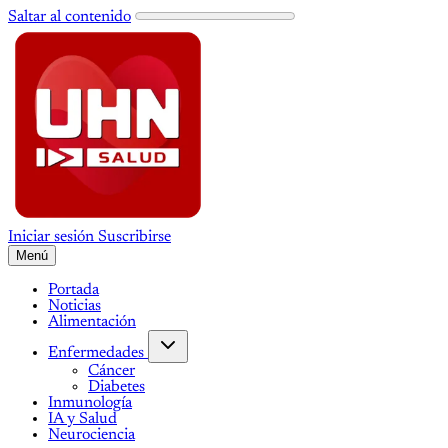
Saltar al contenido
Iniciar sesión
Suscribirse
Menú
Portada
Noticias
Alimentación
Enfermedades
Cáncer
Diabetes
Inmunología
IA y Salud
Neurociencia