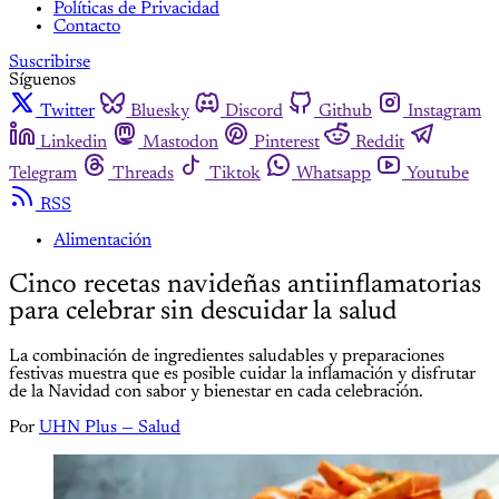
Políticas de Privacidad
Contacto
Suscribirse
Síguenos
Twitter
Bluesky
Discord
Github
Instagram
Linkedin
Mastodon
Pinterest
Reddit
Telegram
Threads
Tiktok
Whatsapp
Youtube
RSS
Alimentación
Cinco recetas navideñas antiinflamatorias
para celebrar sin descuidar la salud
La combinación de ingredientes saludables y preparaciones
festivas muestra que es posible cuidar la inflamación y disfrutar
de la Navidad con sabor y bienestar en cada celebración.
Por
UHN Plus — Salud