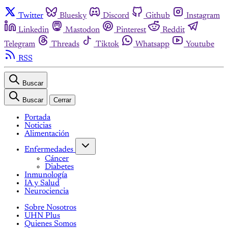
Twitter
Bluesky
Discord
Github
Instagram
Linkedin
Mastodon
Pinterest
Reddit
Telegram
Threads
Tiktok
Whatsapp
Youtube
RSS
Buscar
Buscar
Cerrar
Portada
Noticias
Alimentación
Enfermedades
Cáncer
Diabetes
Inmunología
IA y Salud
Neurociencia
Sobre Nosotros
UHN Plus
Quienes Somos