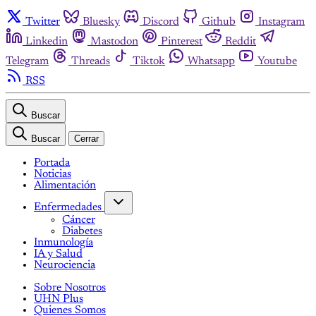
Twitter
Bluesky
Discord
Github
Instagram
Linkedin
Mastodon
Pinterest
Reddit
Telegram
Threads
Tiktok
Whatsapp
Youtube
RSS
Buscar
Buscar
Cerrar
Portada
Noticias
Alimentación
Enfermedades
Cáncer
Diabetes
Inmunología
IA y Salud
Neurociencia
Sobre Nosotros
UHN Plus
Quienes Somos