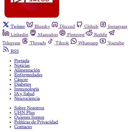
Twitter
Bluesky
Discord
Github
Instagram
Linkedin
Mastodon
Pinterest
Reddit
Telegram
Threads
Tiktok
Whatsapp
Youtube
RSS
Portada
Noticias
Alimentación
Enfermedades
Cáncer
Diabetes
Inmunología
IA y Salud
Neurociencia
Sobre Nosotros
UHN Plus
Quienes Somos
Políticas de Privacidad
Contacto