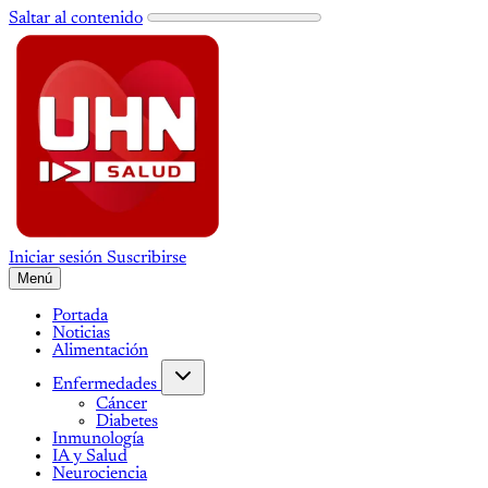
Saltar al contenido
Iniciar sesión
Suscribirse
Menú
Portada
Noticias
Alimentación
Enfermedades
Cáncer
Diabetes
Inmunología
IA y Salud
Neurociencia