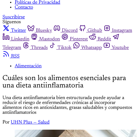
Políticas de Privacidad
Contacto
Suscribirse
Síguenos
Twitter
Bluesky
Discord
Github
Instagram
Linkedin
Mastodon
Pinterest
Reddit
Telegram
Threads
Tiktok
Whatsapp
Youtube
RSS
Alimentación
Cuáles son los alimentos esenciales para
una dieta antiinflamatoria
Una dieta antiinflamatoria bien estructurada puede ayudar a
reducir el riesgo de enfermedades crónicas al incorporar
alimentos ricos en antioxidantes, grasas saludables y compuestos
antiinflamatorios
Por
UHN Plus — Salud