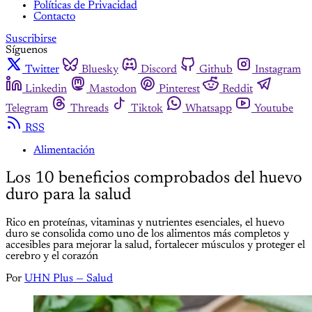
Políticas de Privacidad
Contacto
Suscribirse
Síguenos
Twitter
Bluesky
Discord
Github
Instagram
Linkedin
Mastodon
Pinterest
Reddit
Telegram
Threads
Tiktok
Whatsapp
Youtube
RSS
Alimentación
Los 10 beneficios comprobados del huevo
duro para la salud
Rico en proteínas, vitaminas y nutrientes esenciales, el huevo
duro se consolida como uno de los alimentos más completos y
accesibles para mejorar la salud, fortalecer músculos y proteger el
cerebro y el corazón
Por
UHN Plus — Salud