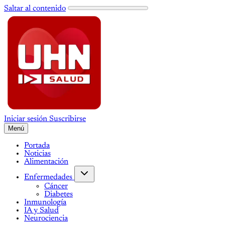
Saltar al contenido
Iniciar sesión
Suscribirse
Menú
Portada
Noticias
Alimentación
Enfermedades
Cáncer
Diabetes
Inmunología
IA y Salud
Neurociencia