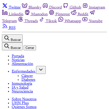
Twitter
Bluesky
Discord
Github
Instagram
Linkedin
Mastodon
Pinterest
Reddit
Telegram
Threads
Tiktok
Whatsapp
Youtube
RSS
Buscar
Buscar
Cerrar
Portada
Noticias
Alimentación
Enfermedades
Cáncer
Diabetes
Inmunología
IA y Salud
Neurociencia
Sobre Nosotros
UHN Plus
Quienes Somos