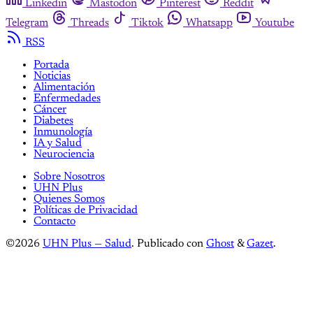
Linkedin
Mastodon
Pinterest
Reddit
Telegram
Threads
Tiktok
Whatsapp
Youtube
RSS
Portada
Noticias
Alimentación
Enfermedades
Cáncer
Diabetes
Inmunología
IA y Salud
Neurociencia
Sobre Nosotros
UHN Plus
Quienes Somos
Políticas de Privacidad
Contacto
©2026
UHN Plus — Salud
.
Publicado con
Ghost
&
Gazet
.