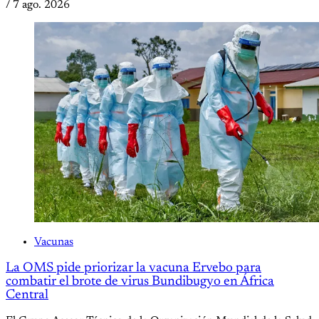
/
7 ago. 2026
Vacunas
La OMS pide priorizar la vacuna Ervebo para
combatir el brote de virus Bundibugyo en África
Central