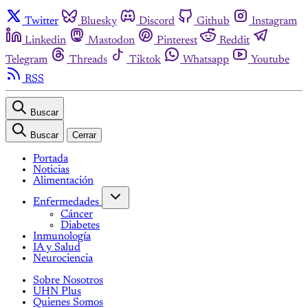
Twitter
Bluesky
Discord
Github
Instagram
Linkedin
Mastodon
Pinterest
Reddit
Telegram
Threads
Tiktok
Whatsapp
Youtube
RSS
Buscar
Buscar
Cerrar
Portada
Noticias
Alimentación
Enfermedades
Cáncer
Diabetes
Inmunología
IA y Salud
Neurociencia
Sobre Nosotros
UHN Plus
Quienes Somos