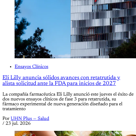
Ensayos Clínicos
Eli Lilly anuncia sólidos avances con retatrutida y
alista solicitud ante la FDA para inicios de 2027
La compañía farmacéutica Eli Lilly anunció este jueves el éxito de
dos nuevos ensayos clínicos de fase 3 para retatrutida, su
fármaco experimental de nueva generación diseñado para el
tratamiento
Por
UHN Plus — Salud
/
23 jul. 2026