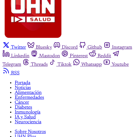
Twitter
Bluesky
Discord
Github
Instagram
Linkedin
Mastodon
Pinterest
Reddit
Telegram
Threads
Tiktok
Whatsapp
Youtube
RSS
Portada
Noticias
Alimentación
Enfermedades
Cáncer
Diabetes
Inmunología
IA y Salud
Neurociencia
Sobre Nosotros
UHN Plus