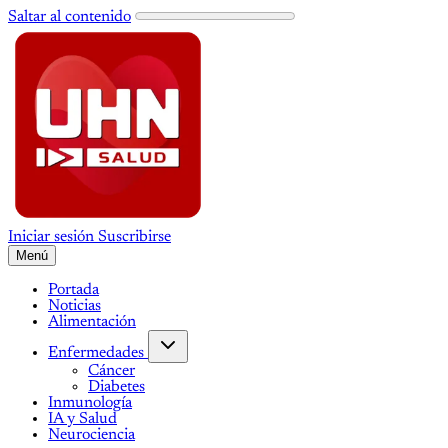
Saltar al contenido
Iniciar sesión
Suscribirse
Menú
Portada
Noticias
Alimentación
Enfermedades
Cáncer
Diabetes
Inmunología
IA y Salud
Neurociencia