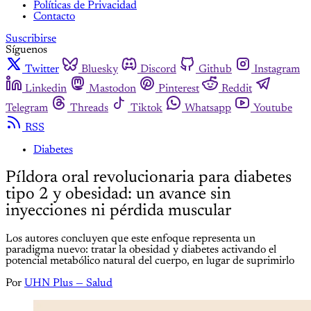
Políticas de Privacidad
Contacto
Suscribirse
Síguenos
Twitter
Bluesky
Discord
Github
Instagram
Linkedin
Mastodon
Pinterest
Reddit
Telegram
Threads
Tiktok
Whatsapp
Youtube
RSS
Diabetes
Píldora oral revolucionaria para diabetes
tipo 2 y obesidad: un avance sin
inyecciones ni pérdida muscular
Los autores concluyen que este enfoque representa un
paradigma nuevo: tratar la obesidad y diabetes activando el
potencial metabólico natural del cuerpo, en lugar de suprimirlo
Por
UHN Plus — Salud