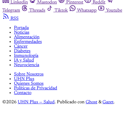
Linkedin
Mastodon
Pinterest
Reddit
Telegram
Threads
Tiktok
Whatsapp
Youtube
RSS
Portada
Noticias
Alimentación
Enfermedades
Cáncer
Diabetes
Inmunología
IA y Salud
Neurociencia
Sobre Nosotros
UHN Plus
Quienes Somos
Políticas de Privacidad
Contacto
©2026
UHN Plus — Salud
.
Publicado con
Ghost
&
Gazet
.