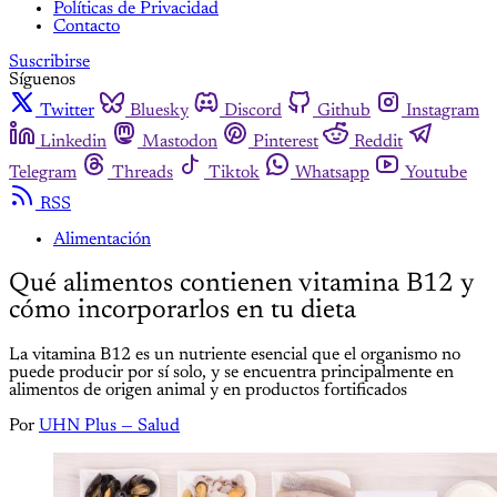
Políticas de Privacidad
Contacto
Suscribirse
Síguenos
Twitter
Bluesky
Discord
Github
Instagram
Linkedin
Mastodon
Pinterest
Reddit
Telegram
Threads
Tiktok
Whatsapp
Youtube
RSS
Alimentación
Qué alimentos contienen vitamina B12 y
cómo incorporarlos en tu dieta
La vitamina B12 es un nutriente esencial que el organismo no
puede producir por sí solo, y se encuentra principalmente en
alimentos de origen animal y en productos fortificados
Por
UHN Plus — Salud