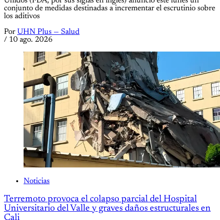
Unidos (FDA, por sus siglas en inglés) anunció este lunes un
conjunto de medidas destinadas a incrementar el escrutinio sobre
los aditivos
Por
UHN Plus — Salud
/
10 ago. 2026
Noticias
Terremoto provoca el colapso parcial del Hospital
Universitario del Valle y graves daños estructurales en
Cali