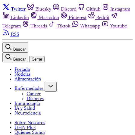
Twitter
Bluesky
Discord
Github
Instagram
Linkedin
Mastodon
Pinterest
Reddit
Telegram
Threads
Tiktok
Whatsapp
Youtube
RSS
Buscar
Buscar
Cerrar
Portada
Noticias
Alimentación
Enfermedades
Cáncer
Diabetes
Inmunología
IA y Salud
Neurociencia
Sobre Nosotros
UHN Plus
Quienes Somos