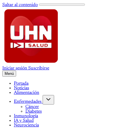
Saltar al contenido
Iniciar sesión
Suscribirse
Menú
Portada
Noticias
Alimentación
Enfermedades
Cáncer
Diabetes
Inmunología
IA y Salud
Neurociencia