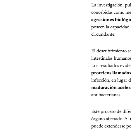
La investigación, pu
concebidas como mer
agresiones biológi
poseen la capacidad 
circundante.
El descubrimiento se
intestinales humanos
Los resultados evide
proteicos llamado
infección, en lugar 
maduración acelera
antibacterianas.
Este proceso de difer
órgano afectado. Al 
puede extenderse por