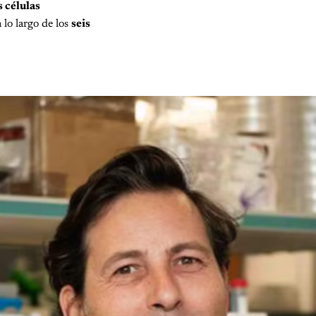
s células
 lo largo de los
seis