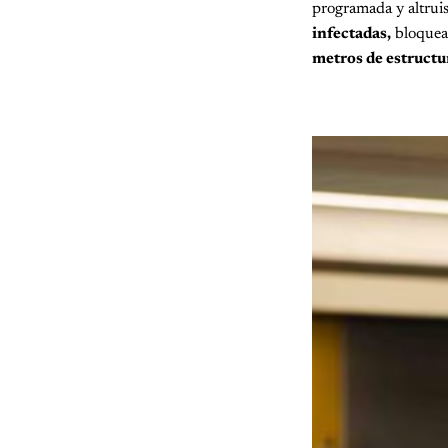
programada y altrui
infectadas,
bloquean
metros de estructur