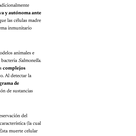
tradicionalmente
iva y autónoma ante
que las células madre
tema inmunitario
odelos animales e
a bacteria
Salmonella
.
os
complejos
. Al detectar la
ograma de
ión de sustancias
reservación del
racterística (la cual
Esta muerte celular