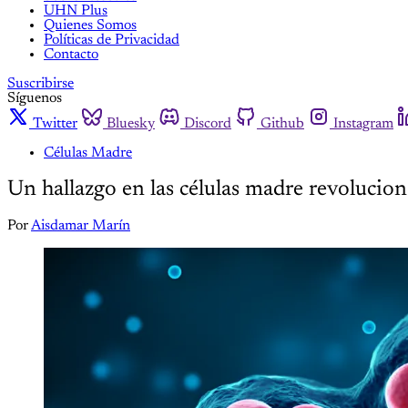
UHN Plus
Quienes Somos
Políticas de Privacidad
Contacto
Suscribirse
Síguenos
Twitter
Bluesky
Discord
Github
Instagram
Células Madre
Un hallazgo en las células madre revolucion
Por
Aisdamar Marín