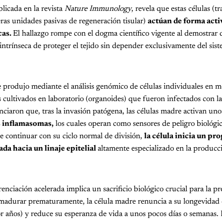
blicada en la revista
Nature Immunology
, revela que estas células (
as unidades pasivas de regeneración tisular)
actúan de forma act
cas.
El hallazgo rompe con el dogma científico vigente al demostrar 
intrínseca de proteger el tejido sin depender exclusivamente del sis
 produjo mediante el análisis genómico de células individuales en m
 cultivados en laboratorio (organoides) que fueron infectados con l
nciaron que, tras la invasión patógena, las células madre activan un
s inflamasomas,
los cuales operan como sensores de peligro biológico
de continuar con su ciclo normal de división,
la célula inicia un pr
da hacia un linaje epitelial
altamente especializado en la producc
enciación acelerada implica un sacrificio biológico crucial para la p
madurar prematuramente, la célula madre renuncia a su longevidad ca
 años) y reduce su esperanza de vida a unos pocos días o semanas. 