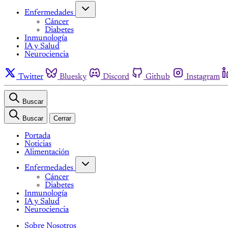
Enfermedades
Cáncer
Diabetes
Inmunología
IA y Salud
Neurociencia
Twitter
Bluesky
Discord
Github
Instagram
Buscar
Buscar
Cerrar
Portada
Noticias
Alimentación
Enfermedades
Cáncer
Diabetes
Inmunología
IA y Salud
Neurociencia
Sobre Nosotros