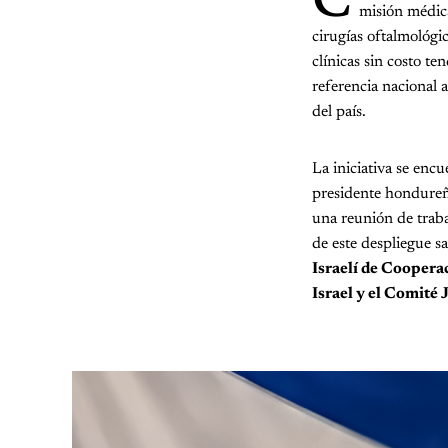
C
misión médica 
cirugías oftalmológi
clínicas sin costo t
referencia nacional 
del país.
La iniciativa se encu
presidente hondure
una reunión de traba
de este despliegue sa
Israelí de Cooper
Israel y el Comité