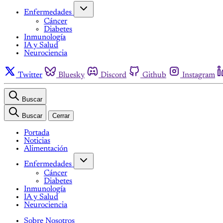
Enfermedades
Cáncer
Diabetes
Inmunología
IA y Salud
Neurociencia
Twitter
Bluesky
Discord
Github
Instagram
Buscar
Buscar
Cerrar
Portada
Noticias
Alimentación
Enfermedades
Cáncer
Diabetes
Inmunología
IA y Salud
Neurociencia
Sobre Nosotros