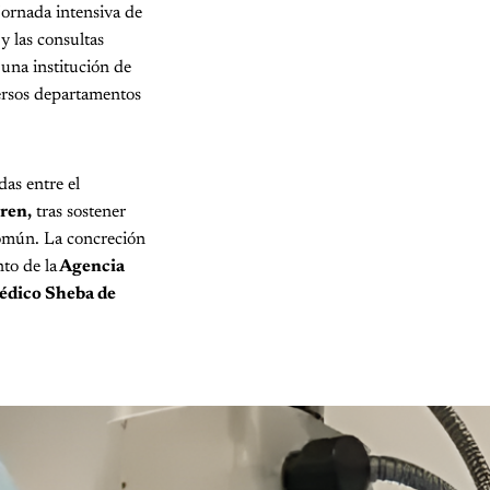
jornada intensiva de
y las consultas
,
una institución de
versos departamentos
das entre el
ren,
tras sostener
común. La concreción
nto de la
Agencia
édico Sheba de