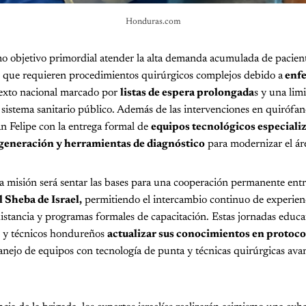
Honduras.com
o objetivo primordial atender la alta demanda acumulada de pacient
 que requieren procedimientos quirúrgicos complejos debido a
enfe
exto nacional marcado por
listas de espera prolongada
s y una lim
l sistema sanitario público. Además de las intervenciones en quirófan
an Felipe con la entrega formal de
equipos tecnológicos especiali
generación y herramientas de diagnóstico
para modernizar el ár
 misión será sentar las bases para una cooperación permanente entr
l Sheba de Israel,
permitiendo el intercambio continuo de experienci
 distancia y programas formales de capacitación. Estas jornadas educat
 y técnicos hondureños
actualizar sus conocimientos en protoco
nejo de equipos con tecnología de punta y técnicas quirúrgicas av