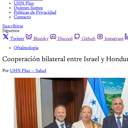
UHN Plus
Quienes Somos
Políticas de Privacidad
Contacto
Suscribirse
Síguenos
Twitter
Bluesky
Discord
Github
Instagram
Oftalmología
Cooperación bilateral entre Israel y Hondur
Por
UHN Plus — Salud