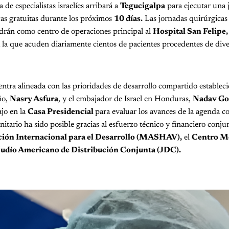
de especialistas israelíes arribará a
Tegucigalpa
para ejecutar una 
cas gratuitas durante los próximos
10 días.
Las jornadas quirúrgicas 
endrán como centro de operaciones principal al
Hospital San Felipe
a la que acuden diariamente cientos de pacientes procedentes de di
entra alineada con las prioridades de desarrollo compartido estableci
ño,
Nasry Asfura
, y el embajador de Israel en Honduras,
Nadav Go
jo en la
Casa Presidencial
para evaluar los avances de la agenda 
nitario ha sido posible gracias al esfuerzo técnico y financiero conju
ación Internacional para el Desarrollo (MASHAV),
el
Centro M
 Judío Americano de Distribución Conjunta (JDC).