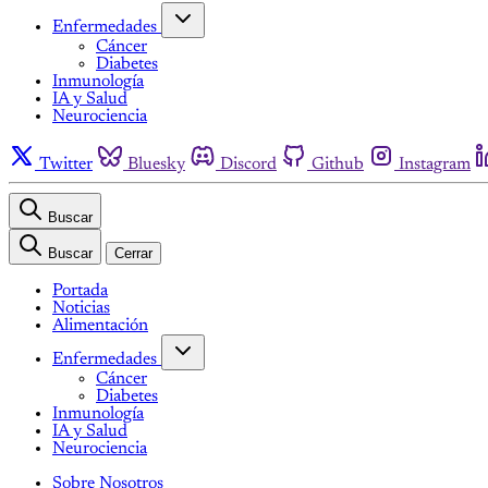
Enfermedades
Cáncer
Diabetes
Inmunología
IA y Salud
Neurociencia
Twitter
Bluesky
Discord
Github
Instagram
Buscar
Buscar
Cerrar
Portada
Noticias
Alimentación
Enfermedades
Cáncer
Diabetes
Inmunología
IA y Salud
Neurociencia
Sobre Nosotros