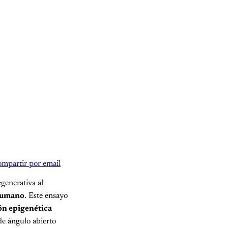
mpartir por email
generativa al
humano
. Este ensayo
ón epigenética
de ángulo abierto