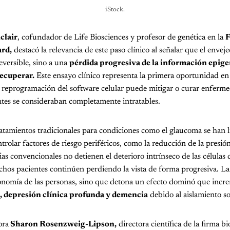
iStock.
clair
, cofundador de Life Biosciences y profesor de genética en la
F
rd,
destacó la relevancia de este paso clínico al señalar que el enve
eversible, sino a una
pérdida progresiva de la información epige
ecuperar.
Este ensayo clínico representa la primera oportunidad en 
a reprogramación del software celular puede mitigar o curar enfer
tes se consideraban completamente intratables.
tratamientos tradicionales para condiciones como el glaucoma se han 
rolar factores de riesgo periféricos, como la reducción de la presión
as convencionales no detienen el deterioro intrínseco de las células d
os pacientes continúen perdiendo la vista de forma progresiva. La 
tonomía de las personas, sino que detona un efecto dominó que incre
, depresión clínica profunda y demencia
debido al aislamiento so
ora
Sharon Rosenzweig-Lipson,
directora científica de la firma b