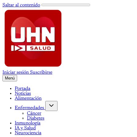
Saltar al contenido
Iniciar sesión
Suscribirse
Menú
Portada
Noticias
Alimentación
Enfermedades
Cáncer
Diabetes
Inmunología
IA y Salud
Neurociencia