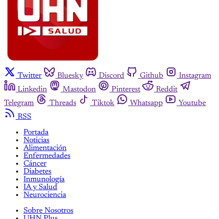
Twitter
Bluesky
Discord
Github
Instagram
Linkedin
Mastodon
Pinterest
Reddit
Telegram
Threads
Tiktok
Whatsapp
Youtube
RSS
Portada
Noticias
Alimentación
Enfermedades
Cáncer
Diabetes
Inmunología
IA y Salud
Neurociencia
Sobre Nosotros
UHN Plus