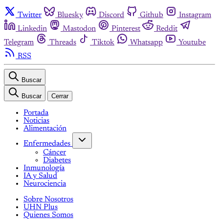
Twitter
Bluesky
Discord
Github
Instagram
Linkedin
Mastodon
Pinterest
Reddit
Telegram
Threads
Tiktok
Whatsapp
Youtube
RSS
Buscar
Buscar
Cerrar
Portada
Noticias
Alimentación
Enfermedades
Cáncer
Diabetes
Inmunología
IA y Salud
Neurociencia
Sobre Nosotros
UHN Plus
Quienes Somos