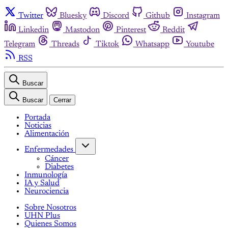
Twitter
Bluesky
Discord
Github
Instagram
Linkedin
Mastodon
Pinterest
Reddit
Telegram
Threads
Tiktok
Whatsapp
Youtube
RSS
Buscar
Buscar
Cerrar
Portada
Noticias
Alimentación
Enfermedades
Cáncer
Diabetes
Inmunología
IA y Salud
Neurociencia
Sobre Nosotros
UHN Plus
Quienes Somos