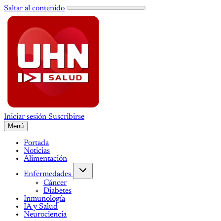
Saltar al contenido
Iniciar sesión
Suscribirse
Menú
Portada
Noticias
Alimentación
Enfermedades
Cáncer
Diabetes
Inmunología
IA y Salud
Neurociencia