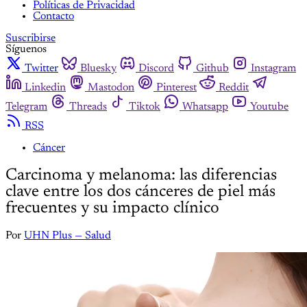
Políticas de Privacidad
Contacto
Suscribirse
Síguenos
Twitter
Bluesky
Discord
Github
Instagram
Linkedin
Mastodon
Pinterest
Reddit
Telegram
Threads
Tiktok
Whatsapp
Youtube
RSS
Cáncer
Carcinoma y melanoma: las diferencias
clave entre los dos cánceres de piel más
frecuentes y su impacto clínico
Por
UHN Plus — Salud