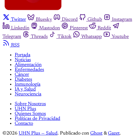
Twitter
Bluesky
Discord
Github
Instagram
Linkedin
Mastodon
Pinterest
Reddit
Telegram
Threads
Tiktok
Whatsapp
Youtube
RSS
Portada
Noticias
Alimentación
Enfermedades
Cáncer
Diabetes
Inmunología
IA y Salud
Neurociencia
Sobre Nosotros
UHN Plus
Quienes Somos
Políticas de Privacidad
Contacto
©2026
UHN Plus — Salud
.
Publicado con
Ghost
&
Gazet
.