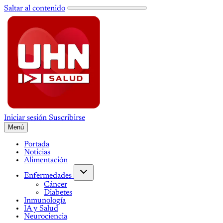
Saltar al contenido
Iniciar sesión
Suscribirse
Menú
Portada
Noticias
Alimentación
Enfermedades
Cáncer
Diabetes
Inmunología
IA y Salud
Neurociencia