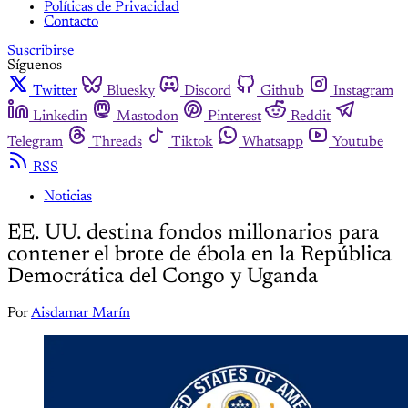
Políticas de Privacidad
Contacto
Suscribirse
Síguenos
Twitter
Bluesky
Discord
Github
Instagram
Linkedin
Mastodon
Pinterest
Reddit
Telegram
Threads
Tiktok
Whatsapp
Youtube
RSS
Noticias
EE. UU. destina fondos millonarios para
contener el brote de ébola en la República
Democrática del Congo y Uganda
Por
Aisdamar Marín