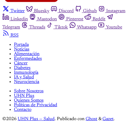
Twitter
Bluesky
Discord
Github
Instagram
Linkedin
Mastodon
Pinterest
Reddit
Telegram
Threads
Tiktok
Whatsapp
Youtube
RSS
Portada
Noticias
Alimentación
Enfermedades
Cáncer
Diabetes
Inmunología
IA y Salud
Neurociencia
Sobre Nosotros
UHN Plus
Quienes Somos
Políticas de Privacidad
Contacto
©2026
UHN Plus — Salud
.
Publicado con
Ghost
&
Gazet
.