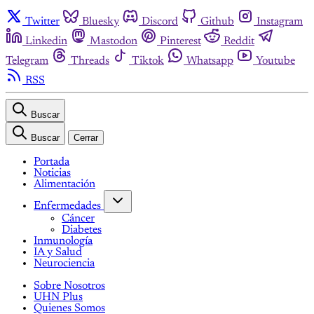
Twitter
Bluesky
Discord
Github
Instagram
Linkedin
Mastodon
Pinterest
Reddit
Telegram
Threads
Tiktok
Whatsapp
Youtube
RSS
Buscar
Buscar
Cerrar
Portada
Noticias
Alimentación
Enfermedades
Cáncer
Diabetes
Inmunología
IA y Salud
Neurociencia
Sobre Nosotros
UHN Plus
Quienes Somos