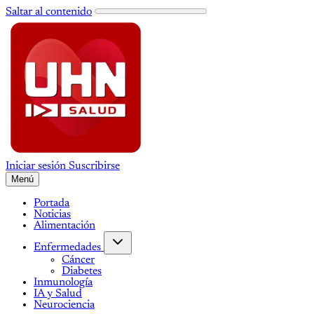
Saltar al contenido
Iniciar sesión
Suscribirse
Menú
Portada
Noticias
Alimentación
Enfermedades
Cáncer
Diabetes
Inmunología
IA y Salud
Neurociencia