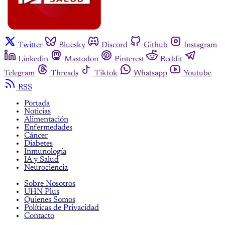
Twitter
Bluesky
Discord
Github
Instagram
Linkedin
Mastodon
Pinterest
Reddit
Telegram
Threads
Tiktok
Whatsapp
Youtube
RSS
Portada
Noticias
Alimentación
Enfermedades
Cáncer
Diabetes
Inmunología
IA y Salud
Neurociencia
Sobre Nosotros
UHN Plus
Quienes Somos
Políticas de Privacidad
Contacto