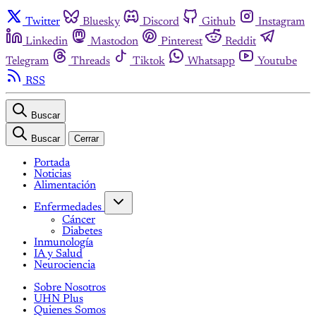
Twitter
Bluesky
Discord
Github
Instagram
Linkedin
Mastodon
Pinterest
Reddit
Telegram
Threads
Tiktok
Whatsapp
Youtube
RSS
Buscar
Buscar
Cerrar
Portada
Noticias
Alimentación
Enfermedades
Cáncer
Diabetes
Inmunología
IA y Salud
Neurociencia
Sobre Nosotros
UHN Plus
Quienes Somos