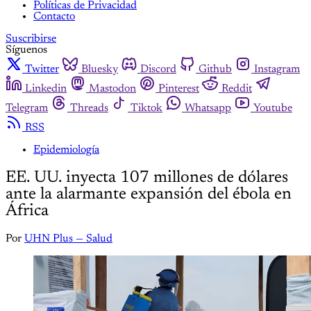
Políticas de Privacidad
Contacto
Suscribirse
Síguenos
Twitter
Bluesky
Discord
Github
Instagram
Linkedin
Mastodon
Pinterest
Reddit
Telegram
Threads
Tiktok
Whatsapp
Youtube
RSS
Epidemiología
EE. UU. inyecta 107 millones de dólares
ante la alarmante expansión del ébola en
África
Por
UHN Plus — Salud