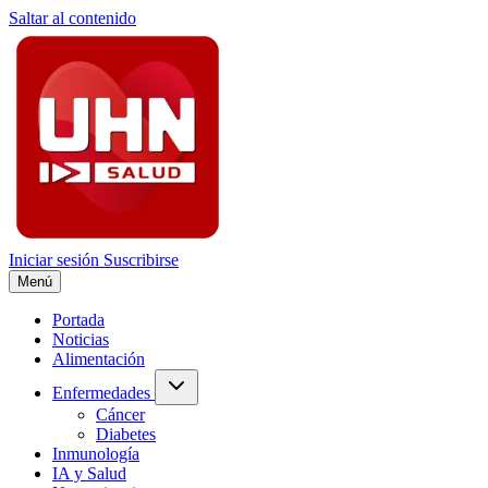
Saltar al contenido
Iniciar sesión
Suscribirse
Menú
Portada
Noticias
Alimentación
Enfermedades
Cáncer
Diabetes
Inmunología
IA y Salud