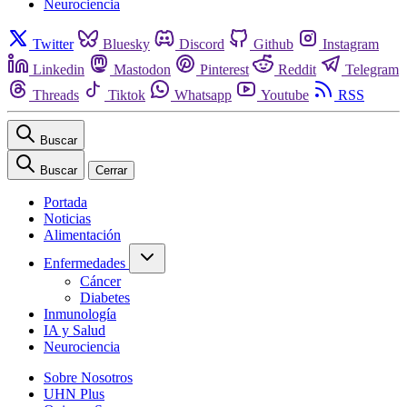
Neurociencia
Twitter
Bluesky
Discord
Github
Instagram
Linkedin
Mastodon
Pinterest
Reddit
Telegram
Threads
Tiktok
Whatsapp
Youtube
RSS
Buscar
Buscar
Cerrar
Portada
Noticias
Alimentación
Enfermedades
Cáncer
Diabetes
Inmunología
IA y Salud
Neurociencia
Sobre Nosotros
UHN Plus