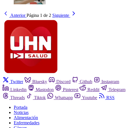
Anterior
Página 1 de 2
Siguiente
Twitter
Bluesky
Discord
Github
Instagram
Linkedin
Mastodon
Pinterest
Reddit
Telegram
Threads
Tiktok
Whatsapp
Youtube
RSS
Portada
Noticias
Alimentación
Enfermedades
Cáncer