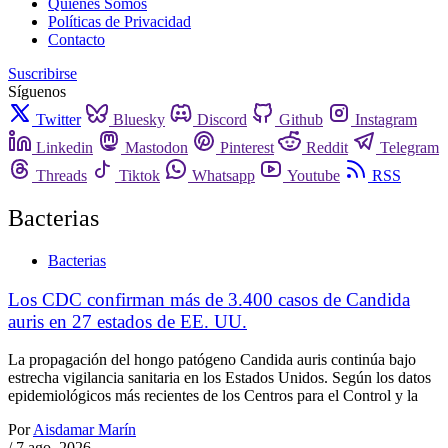
Quienes Somos
Políticas de Privacidad
Contacto
Suscribirse
Síguenos
Twitter
Bluesky
Discord
Github
Instagram
Linkedin
Mastodon
Pinterest
Reddit
Telegram
Threads
Tiktok
Whatsapp
Youtube
RSS
Bacterias
Bacterias
Los CDC confirman más de 3.400 casos de Candida
auris en 27 estados de EE. UU.
La propagación del hongo patógeno Candida auris continúa bajo
estrecha vigilancia sanitaria en los Estados Unidos. Según los datos
epidemiológicos más recientes de los Centros para el Control y la
Por
Aisdamar Marín
/
7 ago. 2026