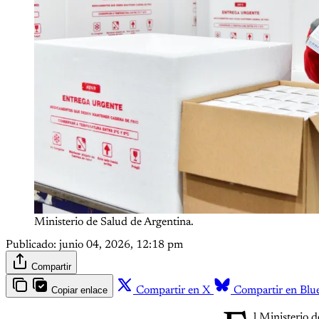
Ministerio de Salud de Argentina.
Publicado:
junio 04, 2026, 12:18 pm
Compartir
Copiar enlace
Compartir en X
Compartir en Blu
l Ministerio d