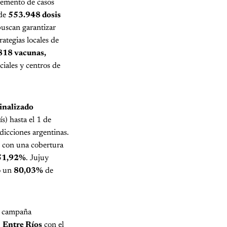
cremento de casos
 de
553.948 dosis
buscan garantizar
rategias locales de
818 vacunas,
ciales y centros de
inalizado
s) hasta el 1 de
sdicciones argentinas.
n con una cobertura
51,92%
. Jujuy
do un
80,03%
de
la campaña
,
Entre Ríos
con el