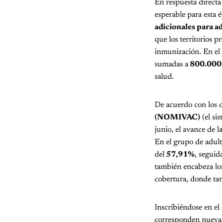
En respuesta directa 
esperable para esta 
adicionales para ad
que los territorios p
inmunización. En el 
sumadas a
800.000 
salud.
De acuerdo con los d
(NOMIVAC)
(el si
junio, el avance de l
En el grupo de adult
del
57,91%
, seguid
también encabeza los
cobertura, donde ta
Inscribiéndose en el
corresponden nuev