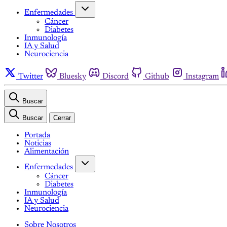
Enfermedades
Cáncer
Diabetes
Inmunología
IA y Salud
Neurociencia
Twitter
Bluesky
Discord
Github
Instagram
Buscar
Buscar
Cerrar
Portada
Noticias
Alimentación
Enfermedades
Cáncer
Diabetes
Inmunología
IA y Salud
Neurociencia
Sobre Nosotros