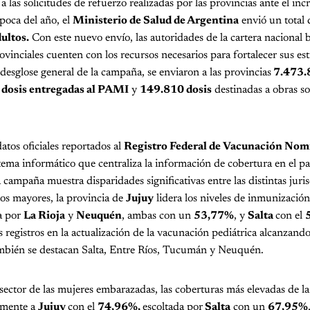
a las solicitudes de refuerzo realizadas por las provincias ante el in
época del año, el
Ministerio de Salud de Argentina
envió un total
ultos.
Con este nuevo envío, las autoridades de la cartera nacional 
rovinciales cuenten con los recursos necesarios para fortalecer sus est
desglose general de la campaña, se enviaron a las provincias
7.473.
dosis entregadas al PAMI
y
149.810 dosis
destinadas a obras so
atos oficiales reportados al
Registro Federal de Vacunación Nom
stema informático que centraliza la información de cobertura en el paí
a campaña muestra disparidades significativas entre las distintas juri
os mayores, la provincia de
Jujuy
lidera los niveles de inmunizació
a por
La Rioja
y
Neuquén
, ambas con un
53,77%
, y
Salta
con el
 registros en la actualización de la vacunación pediátrica alcanzan
mbién se destacan Salta, Entre Ríos, Tucumán y Neuquén.
 sector de las mujeres embarazadas, las coberturas más elevadas de 
amente a
Jujuy
con el
74,96%,
escoltada por
Salta
con un
67,95%