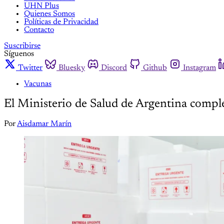
UHN Plus
Quienes Somos
Políticas de Privacidad
Contacto
Suscribirse
Síguenos
Twitter
Bluesky
Discord
Github
Instagram
Vacunas
El Ministerio de Salud de Argentina complet
Por
Aisdamar Marín