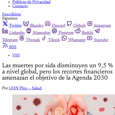
Políticas de Privacidad
Contacto
Suscribirse
Síguenos
Twitter
Bluesky
Discord
Github
Instagram
Linkedin
Mastodon
Pinterest
Reddit
Telegram
Threads
Tiktok
Whatsapp
Youtube
RSS
VIH
Las muertes por sida disminuyen un 9,5 %
a nivel global, pero los recortes financieros
amenazan el objetivo de la Agenda 2030
Por
UHN Plus — Salud