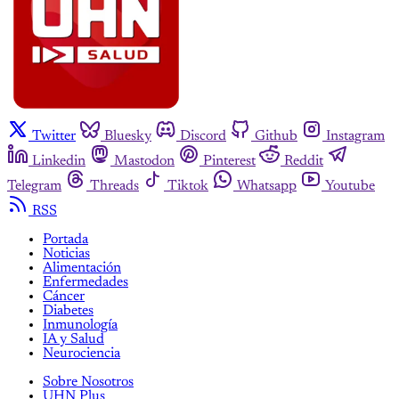
Twitter
Bluesky
Discord
Github
Instagram
Linkedin
Mastodon
Pinterest
Reddit
Telegram
Threads
Tiktok
Whatsapp
Youtube
RSS
Portada
Noticias
Alimentación
Enfermedades
Cáncer
Diabetes
Inmunología
IA y Salud
Neurociencia
Sobre Nosotros
UHN Plus