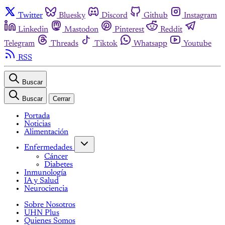
Twitter
Bluesky
Discord
Github
Instagram
Linkedin
Mastodon
Pinterest
Reddit
Telegram
Threads
Tiktok
Whatsapp
Youtube
RSS
Buscar
Buscar
Cerrar
Portada
Noticias
Alimentación
Enfermedades
Cáncer
Diabetes
Inmunología
IA y Salud
Neurociencia
Sobre Nosotros
UHN Plus
Quienes Somos