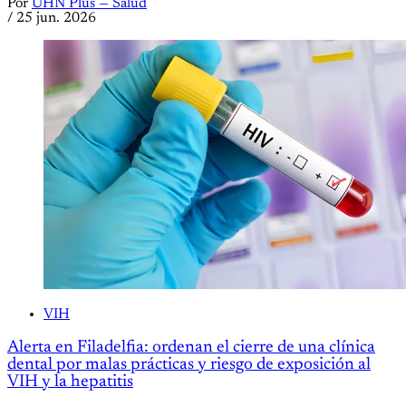
Por
UHN Plus — Salud
/
25 jun. 2026
VIH
Alerta en Filadelfia: ordenan el cierre de una clínica
dental por malas prácticas y riesgo de exposición al
VIH y la hepatitis