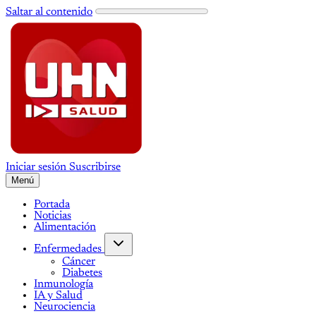
Saltar al contenido
Iniciar sesión
Suscribirse
Menú
Portada
Noticias
Alimentación
Enfermedades
Cáncer
Diabetes
Inmunología
IA y Salud
Neurociencia