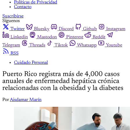
Políticas de Privacidad
Contacto
Suscribirse
Síguenos
Twitter
Bluesky
Discord
Github
Instagram
Linkedin
Mastodon
Pinterest
Reddit
Telegram
Threads
Tiktok
Whatsapp
Youtube
RSS
Cuidado Personal
Puerto Rico registra más de 4,000 casos
anuales de enfermedad hepática crónica
relacionadas con la obesidad y la diabetes
Por
Aisdamar Marín