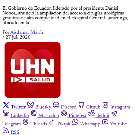
El Gobierno de Ecuador, liderado por el presidente Daniel
Noboa, anunció la ampliación del acceso a cirugías urológicas
gratuitas de alta complejidad en el Hospital General Latacunga,
ubicado en la
Por
Aisdamar Marín
/
27 jul. 2026
Twitter
Bluesky
Discord
Github
Instagram
Linkedin
Mastodon
Pinterest
Reddit
Telegram
Threads
Tiktok
Whatsapp
Youtube
RSS