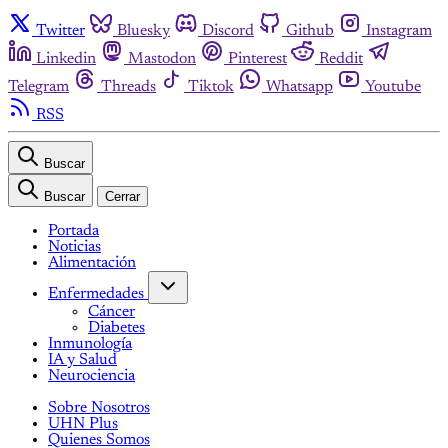
Twitter
Bluesky
Discord
Github
Instagram
Linkedin
Mastodon
Pinterest
Reddit
Telegram
Threads
Tiktok
Whatsapp
Youtube
RSS
Buscar
Buscar
Cerrar
Portada
Noticias
Alimentación
Enfermedades
Cáncer
Diabetes
Inmunología
IA y Salud
Neurociencia
Sobre Nosotros
UHN Plus
Quienes Somos