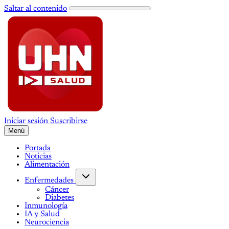
Saltar al contenido
Iniciar sesión
Suscribirse
Menú
Portada
Noticias
Alimentación
Enfermedades
Cáncer
Diabetes
Inmunología
IA y Salud
Neurociencia