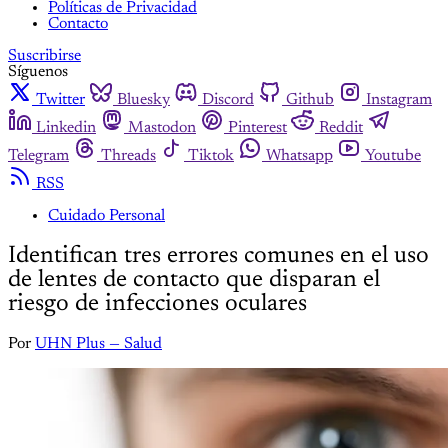
Políticas de Privacidad
Contacto
Suscribirse
Síguenos
Twitter
Bluesky
Discord
Github
Instagram
Linkedin
Mastodon
Pinterest
Reddit
Telegram
Threads
Tiktok
Whatsapp
Youtube
RSS
Cuidado Personal
Identifican tres errores comunes en el uso
de lentes de contacto que disparan el
riesgo de infecciones oculares
Por
UHN Plus — Salud