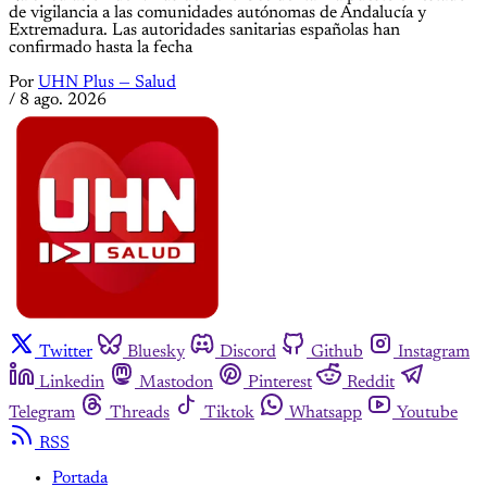
de vigilancia a las comunidades autónomas de Andalucía y
Extremadura. Las autoridades sanitarias españolas han
confirmado hasta la fecha
Por
UHN Plus — Salud
/
8 ago. 2026
Twitter
Bluesky
Discord
Github
Instagram
Linkedin
Mastodon
Pinterest
Reddit
Telegram
Threads
Tiktok
Whatsapp
Youtube
RSS
Portada