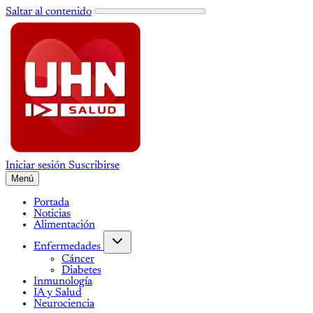
Saltar al contenido
Iniciar sesión
Suscribirse
Menú
Portada
Noticias
Alimentación
Enfermedades
Cáncer
Diabetes
Inmunología
IA y Salud
Neurociencia