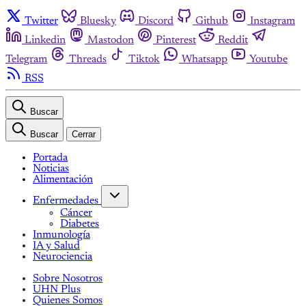
Twitter
Bluesky
Discord
Github
Instagram
Linkedin
Mastodon
Pinterest
Reddit
Telegram
Threads
Tiktok
Whatsapp
Youtube
RSS
Buscar
Buscar
Cerrar
Portada
Noticias
Alimentación
Enfermedades
Cáncer
Diabetes
Inmunología
IA y Salud
Neurociencia
Sobre Nosotros
UHN Plus
Quienes Somos