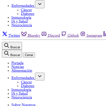
Enfermedades
Cáncer
Diabetes
Inmunología
IA y Salud
Neurociencia
Twitter
Bluesky
Discord
Github
Instagram
Buscar
Buscar
Cerrar
Portada
Noticias
Alimentación
Enfermedades
Cáncer
Diabetes
Inmunología
IA y Salud
Neurociencia
Sobre Nosotros