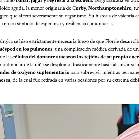
nas como
bailar, jugar y regresar a la escuela.
Diagnosticada en 202
loide aguda, la menor originaria de C
orby, Northamptonshire,
tu
gico que afectó severamente su organismo. Su historia de valentía 
a en un símbolo de esperanza y resiliencia comunitaria.
úrgica se hizo estrictamente necesaria luego de que Florrie desarroll
huésped en los pulmones
, una complicación médica derivada de un 
ue las
células del donante atacaron los tejidos de su propio cue
n pulmonar de la niña se desplomó drásticamente hasta alcanzar solo
ender de oxígeno suplementario
para sobrevivir mientras permanec
eses
, de la cual fue retirada en varias ocasiones por su extrema debil