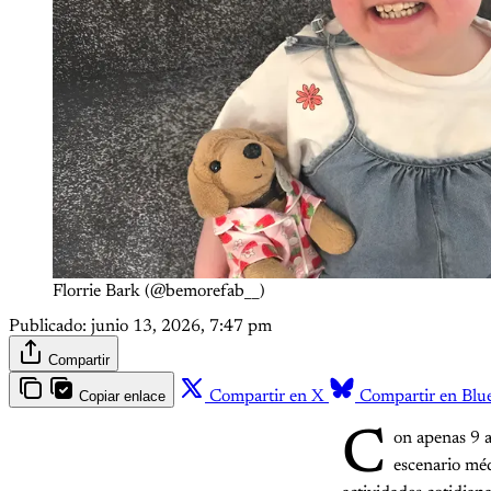
Florrie Bark (@bemorefab__)
Publicado:
junio 13, 2026, 7:47 pm
Compartir
Copiar enlace
Compartir en X
Compartir en Blu
C
on apenas 9 
escenario méd