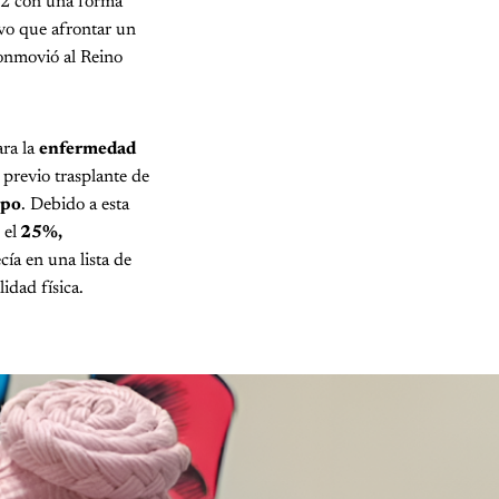
2 con una forma
vo que afrontar un
conmovió al Reino
ara la
enfermedad
previo trasplante de
rpo
. Debido a esta
 el
25%,
ía en una lista de
idad física.