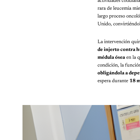
actividades cotidia
rara de leucemia mie
largo proceso oncoló
Unido, convirtiéndol
La intervención quir
de injerto contra 
médula ósea
en la q
condición, la funció
obligándola a dep
espera durante
18 m