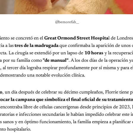
 @bemorefab__
ento se concretó en el
Great Ormond Street Hospita
l de Londres,
a a las
tres de la madrugada
que confirmaba la aparición de unos
cta. La cirugía se extendió por un lapso de
10 horas
y la recuperaci
a por su familia como
"de manual"
. A los dos días de la operación y
, al tercer día lograba respirar profundamente por sí misma y para el
 demostrando una notable evolución clínica.
io
, un día después de celebrar su décimo cumpleaños, Florrie tiene pla
tocar la campana que simboliza el final oficial de su tratamiento
ncontraba libre de células cancerígenas desde principios de 2023, l
ratorias e infecciones secundarias le habían impedido celebrar este 
sanos y en óptimo funcionamiento, la familia empieza a planificar e
nto hospitalario.