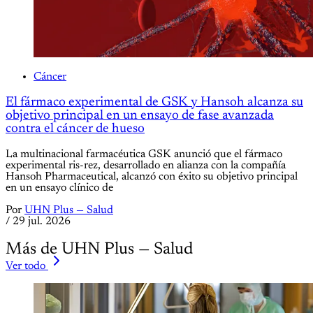
Cáncer
El fármaco experimental de GSK y Hansoh alcanza su
objetivo principal en un ensayo de fase avanzada
contra el cáncer de hueso
La multinacional farmacéutica GSK anunció que el fármaco
experimental ris-rez, desarrollado en alianza con la compañía
Hansoh Pharmaceutical, alcanzó con éxito su objetivo principal
en un ensayo clínico de
Por
UHN Plus — Salud
/
29 jul. 2026
Más de UHN Plus — Salud
Ver todo