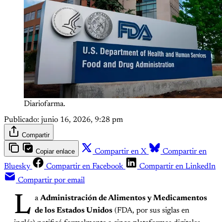
Diariofarma.
Publicado:
junio 16, 2026, 9:28 pm
Compartir
Copiar enlace
Compartir en X
Compartir en
Bluesky
Compartir en Facebook
Compartir en LinkedIn
Compartir por email
L
a
Administración de Alimentos y Medicamentos
de los Estados Unidos
(FDA, por sus siglas en