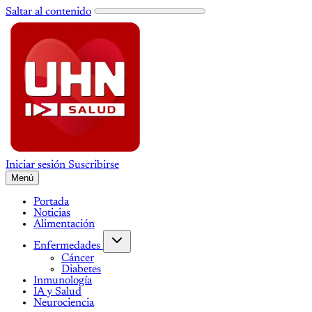
Saltar al contenido
Iniciar sesión
Suscribirse
Menú
Portada
Noticias
Alimentación
Enfermedades
Cáncer
Diabetes
Inmunología
IA y Salud
Neurociencia