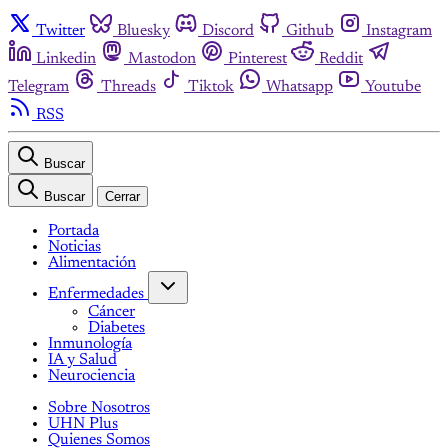
Twitter
Bluesky
Discord
Github
Instagram
Linkedin
Mastodon
Pinterest
Reddit
Telegram
Threads
Tiktok
Whatsapp
Youtube
RSS
Buscar
Buscar
Cerrar
Portada
Noticias
Alimentación
Enfermedades
Cáncer
Diabetes
Inmunología
IA y Salud
Neurociencia
Sobre Nosotros
UHN Plus
Quienes Somos