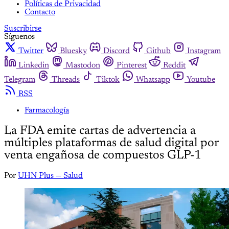
Políticas de Privacidad
Contacto
Suscribirse
Síguenos
Twitter
Bluesky
Discord
Github
Instagram
Linkedin
Mastodon
Pinterest
Reddit
Telegram
Threads
Tiktok
Whatsapp
Youtube
RSS
Farmacología
La FDA emite cartas de advertencia a
múltiples plataformas de salud digital por
venta engañosa de compuestos GLP-1
Por
UHN Plus — Salud