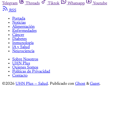
Telegram
Threads
Tiktok
Whatsapp
Youtube
RSS
Portada
Noticias
Alimentación
Enfermedades
Cáncer
Diabetes
Inmunología
IA y Salud
Neurociencia
Sobre Nosotros
UHN Plus
Quienes Somos
Políticas de Privacidad
Contacto
©2026
UHN Plus — Salud
.
Publicado con
Ghost
&
Gazet
.